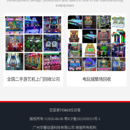
Development, design, production and sales in one of the manufacturing
enterprises
电玩城整场回收
儿童机回收
您是第
755633
位访客
版权所有 ©2026-08-09
粤ICP备2021059351号-1
广州华耀动漫科技有限公司
保留所有权利.