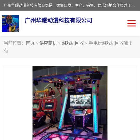
广州华耀动漫科技有限公司是一家集研发、生产、销售、娱乐场地合作经营于一体的动漫游戏公司。本公司拥有一支年轻化集研发生产到售后服务的队伍，及时地为客户提供、赚钱的产品。本公司以雄厚的实力、合理的价格、优良的服务与多家企业建立了长期的合作关系。热诚欢迎各界前来参观、考察、洽谈业务。目前公司经营的产品有：各种捕渔游戏机系列，大型模拟机系列、轮盘机系列、连线机系列、框体机系列、玛莉机系列等。
广州华耀动漫科技有限公司
当前位置：
首页
>
供应商机
>
游戏机回收
> 手电玩游戏机回收哪里
有
娃娃机回收
游戏机回收
赛车回收
电玩城回收
模拟机回收
儿童机回收
游戏厅回收
*机回收