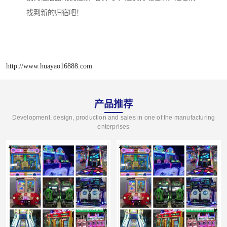
找到新的归宿吧！
http://www.huayao16888.com
产品推荐
Development, design, production and sales in one of the manufacturing
enterprises