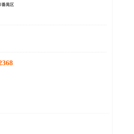
市番禺区
2368