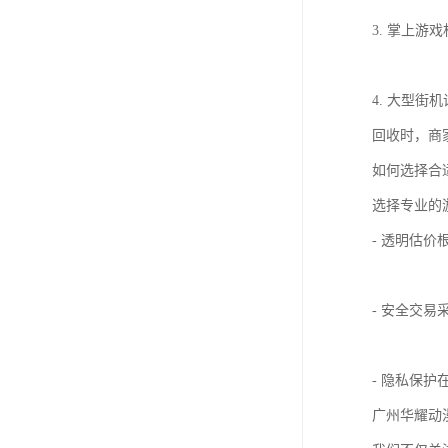
3. 掌上游戏
4. 大型
回收时，商
如何选择合
选择专业的
- 透明估
- 安全交
- 隐私保
广州华耀动