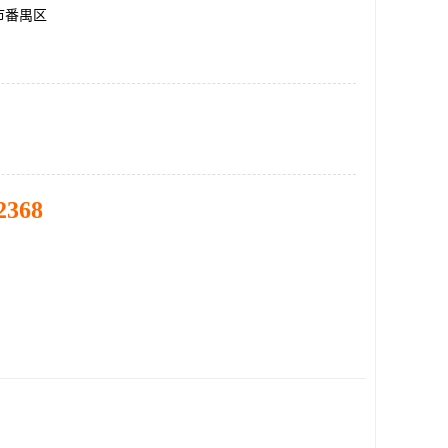
市番禺区
2368