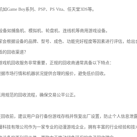
机如Game Boy系列、PSP、PS Vita、任天堂3DS等。
街机设备如捕鱼机、模拟机、轮盘机、连线机等商用游戏设备。
家会根据设备的品牌、型号、成色、功能完好程度等因素进行评估，给出
适的回收渠道？
游戏机回收服务非常重要，正规的回收商通常具备以下特点：
价根据市场行情和机器状况提供合理的报价，避免低价回收。
易采用规范的回收流程，确保交易公平公正。
护在回收前，建议用户自行备份游戏存档并恢复出厂设置，防止个人信息泄
漫科技有限公司作为一家专业的动漫游戏企业，拥有丰富的行业经验和技