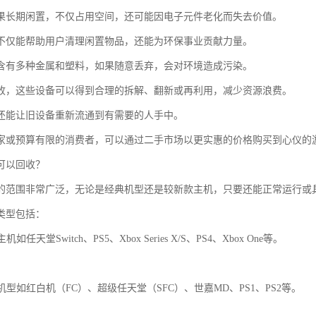
果长期闲置，不仅占用空间，还可能因电子元件老化而失去价值。
不仅能帮助用户清理闲置物品，还能为环保事业贡献力量。
含有多种金属和塑料，如果随意丢弃，会对环境造成污染。
收，这些设备可以得到合理的拆解、翻新或再利用，减少资源浪费。
还能让旧设备重新流通到有需要的人手中。
家或预算有限的消费者，可以通过二手市场以更实惠的价格购买到心仪的
可以回收？
的范围非常广泛，无论是经典机型还是较新款主机，只要还能正常运行或
类型包括：
机如任天堂Switch、PS5、Xbox Series X/S、PS4、Xbox One等。
典机型如红白机（FC）、超级任天堂（SFC）、世嘉MD、PS1、PS2等。