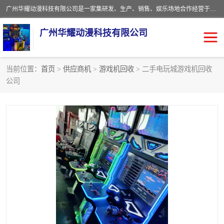
广州华耀动漫科技有限公司是一家集研发、生产、销售、娱乐场地合作经营于一体的动漫游戏公司。本公司拥有一支年轻化集研发生产到售后服务的队伍，及时地为客户提供、赚钱的产品。本公司以雄厚的实力、合理的价格、优良的服务与多家企业建立了长期的合作关系。热诚欢迎各界前来参观、考察、洽谈业务。目前公司经营的产品有：各种捕渔游戏机系列，大型模拟机系列、轮盘机系列、连线机系列、框体机系列、玛莉机系列等。
广州华耀动漫科技有限公司
当前位置：
首页
>
供应商机
>
游戏机回收
> 二手电玩城游戏机回收
公司
娃娃机回收
游戏机回收
赛车回收
电玩城回收
模拟机回收
儿童机回收
游戏厅回收
*机回收