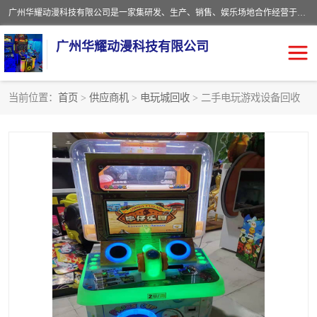
广州华耀动漫科技有限公司是一家集研发、生产、销售、娱乐场地合作经营于一体的动漫游戏公司。本公司拥有一支年轻化集研发生产到售后服务的队伍，及时地为客户提供、赚钱的产品。本公司以雄厚的实力、合理的价格、优良的服务与多家企业建立了长期的合作关系。热诚欢迎各界前来参观、考察、洽谈业务。目前公司经营的产品有：各种捕渔游戏机系列，大型模拟机系列、轮盘机系列、连线机系列、框体机系列、玛莉机系列等。
广州华耀动漫科技有限公司
当前位置：
首页
>
供应商机
>
电玩城回收
> 二手电玩游戏设备回收
娃娃机回收
游戏机回收
赛车回收
电玩城回收
模拟机回收
儿童机回收
游戏厅回收
*机回收