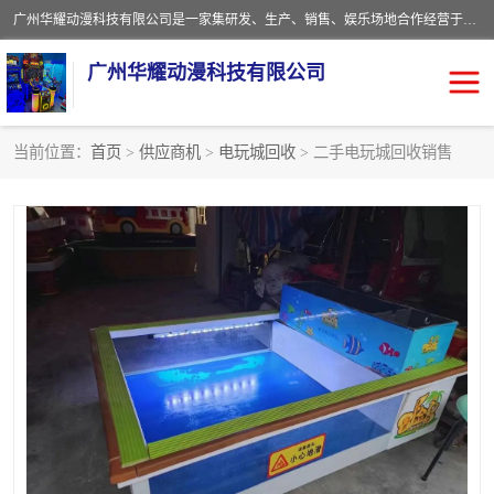
广州华耀动漫科技有限公司是一家集研发、生产、销售、娱乐场地合作经营于一体的动漫游戏公司。本公司拥有一支年轻化集研发生产到售后服务的队伍，及时地为客户提供、赚钱的产品。本公司以雄厚的实力、合理的价格、优良的服务与多家企业建立了长期的合作关系。热诚欢迎各界前来参观、考察、洽谈业务。目前公司经营的产品有：各种捕渔游戏机系列，大型模拟机系列、轮盘机系列、连线机系列、框体机系列、玛莉机系列等。
广州华耀动漫科技有限公司
当前位置：
首页
>
供应商机
>
电玩城回收
> 二手电玩城回收销售
娃娃机回收
游戏机回收
赛车回收
电玩城回收
模拟机回收
儿童机回收
游戏厅回收
*机回收