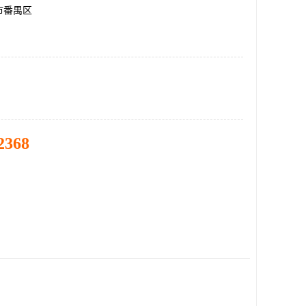
市番禺区
2368