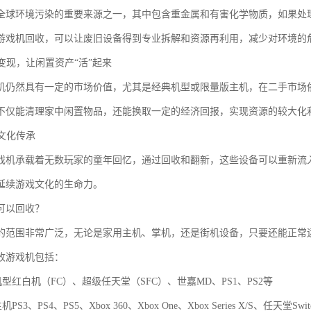
全球环境污染的重要来源之一，其中包含重金属和有害化学物质，如果处
游戏机回收，可以让废旧设备得到专业拆解和资源再利用，减少对环境的
值变现，让闲置资产“活”起来
机仍然具有一定的市场价值，尤其是经典机型或限量版主机，在二手市场
不仅能清理家中闲置物品，还能换取一定的经济回报，实现资源的较大化
戏文化传承
戏机承载着无数玩家的童年回忆，通过回收和翻新，这些设备可以重新流
延续游戏文化的生命力。
可以回收？
的范围非常广泛，无论是家用主机、掌机，还是街机设备，只要还能正常
收游戏机包括：
机型红白机（FC）、超级任天堂（SFC）、世嘉MD、PS1、PS2等
PS3、PS4、PS5、Xbox 360、Xbox One、Xbox Series X/S、任天堂Swi