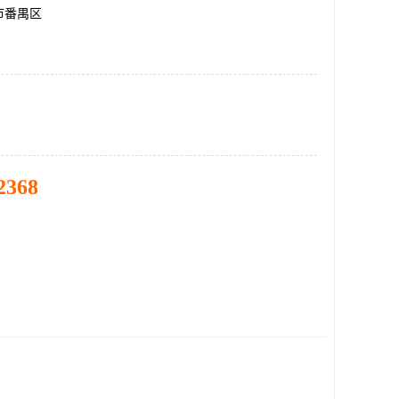
市番禺区
2368