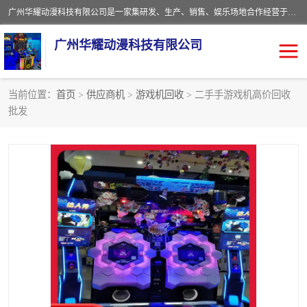
广州华耀动漫科技有限公司是一家集研发、生产、销售、娱乐场地合作经营于一体的动漫游戏公司。本公司拥有一支年轻化集研发生产到售后服务的队伍，及时地为客户提供、赚钱的产品。本公司以雄厚的实力、合理的价格、优良的服务与多家企业建立了长期的合作关系。热诚欢迎各界前来参观、考察、洽谈业务。目前公司经营的产品有：各种捕渔游戏机系列，大型模拟机系列、轮盘机系列、连线机系列、框体机系列、玛莉机系列等。
广州华耀动漫科技有限公司
当前位置：
首页
>
供应商机
>
游戏机回收
> 二手手游戏机高价回收
批发
娃娃机回收
游戏机回收
赛车回收
电玩城回收
模拟机回收
儿童机回收
游戏厅回收
*机回收