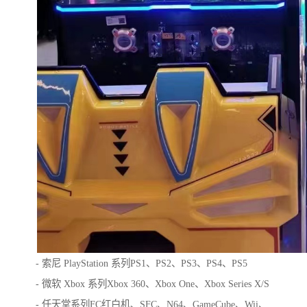
- 索尼 PlayStation 系列PS1、PS2、PS3、PS4、PS5
- 微软 Xbox 系列Xbox 360、Xbox One、Xbox Series X/S
- 任天堂系列FC红白机、SFC、N64、GameCube、Wii、