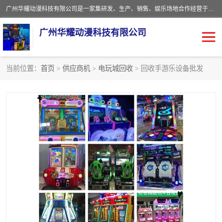
广州华耀动漫科技有限公司是一家集研发、生产、销售、娱乐场地合作经营于一体的动漫游戏公司。本公司拥有一支年轻化集研发生产到售后服务的队伍，及时地为客户提供、赚钱的产品。本公司以雄厚的实力、合理的价格、优良的服务与多家企业建立了长期的合作关系。热诚欢迎各界前来参观、考察、洽谈业务。目前公司经营的产品有：各种捕渔游戏机系列，大型模拟机系列、轮盘机系列、连线机系列、框体机系列、玛莉机系列等。
广州华耀动漫科技有限公司
当前位置：
首页
>
供应商机
>
电玩城回收
> 回收手游乐设备批发
娃娃机回收
游戏机回收
赛车回收
电玩城回收
模拟机回收
儿童机回收
游戏厅回收
*机回收