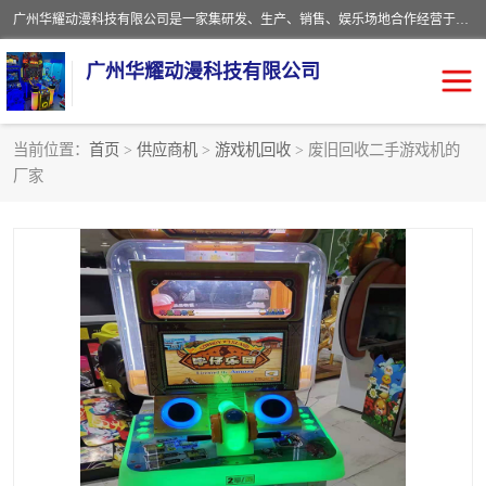
广州华耀动漫科技有限公司是一家集研发、生产、销售、娱乐场地合作经营于一体的动漫游戏公司。本公司拥有一支年轻化集研发生产到售后服务的队伍，及时地为客户提供、赚钱的产品。本公司以雄厚的实力、合理的价格、优良的服务与多家企业建立了长期的合作关系。热诚欢迎各界前来参观、考察、洽谈业务。目前公司经营的产品有：各种捕渔游戏机系列，大型模拟机系列、轮盘机系列、连线机系列、框体机系列、玛莉机系列等。
广州华耀动漫科技有限公司
当前位置：
首页
>
供应商机
>
游戏机回收
> 废旧回收二手游戏机的
厂家
娃娃机回收
游戏机回收
赛车回收
电玩城回收
模拟机回收
儿童机回收
游戏厅回收
*机回收