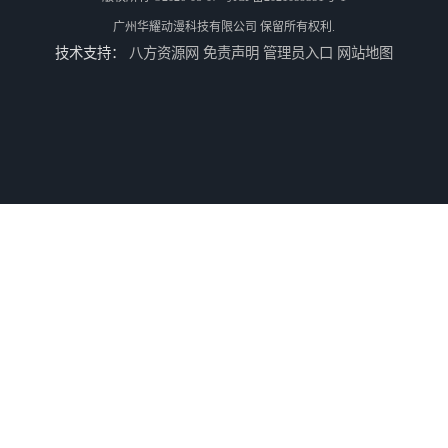
广州华耀动漫科技有限公司
保留所有权利.
技术支持：
八方资源网
免责声明
管理员入口
网站地图
二手游戏机回收
游戏厅设备回收
电玩城设备回收
全国二手游艺机上门回收公司