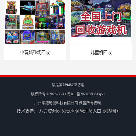
电玩城整场回收
儿童机回收
您是第
759462
位访客
版权所有 ©2026-08-11
粤ICP备2021059351号-1
广州华耀动漫科技有限公司
保留所有权利.
技术支持：
八方资源网
免责声明
管理员入口
网站地图
二手游戏机回收
游戏厅设备回收