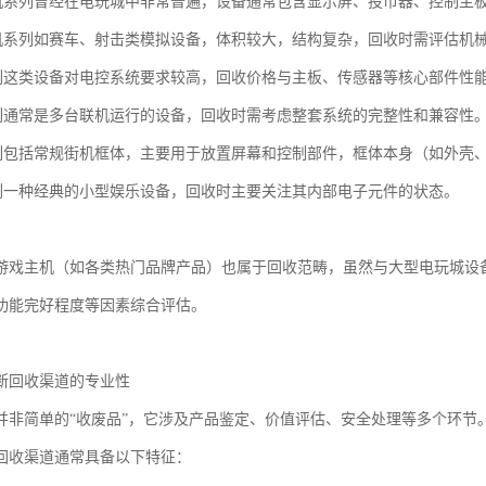
戏机系列曾经在电玩城中非常普遍，设备通常包含显示屏、投币器、控制主
拟机系列如赛车、射击类模拟设备，体积较大，结构复杂，回收时需评估机
系列这类设备对电控系统要求较高，回收价格与主板、传感器等核心部件性
系列通常是多台联机运行的设备，回收时需考虑整套系统的完整性和兼容性
系列包括常规街机框体，主要用于放置屏幕和控制部件，框体本身（如外壳
系列一种经典的小型娱乐设备，回收时主要关注其内部电子元件的状态。
游戏主机（如各类热门品牌产品）也属于回收范畴，虽然与大型电玩城设
功能完好程度等因素综合评估。
断回收渠道的专业性
并非简单的“收废品”，它涉及产品鉴定、价值评估、安全处理等多个环节
回收渠道通常具备以下特征：