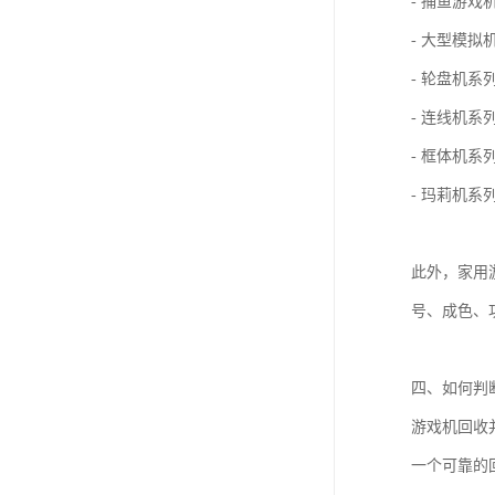
- 捕鱼游
- 大型模
- 轮盘机
- 连线机
- 框体机
- 玛莉机
此外，家用
号、成色、
四、如何判
游戏机回收
一个可靠的