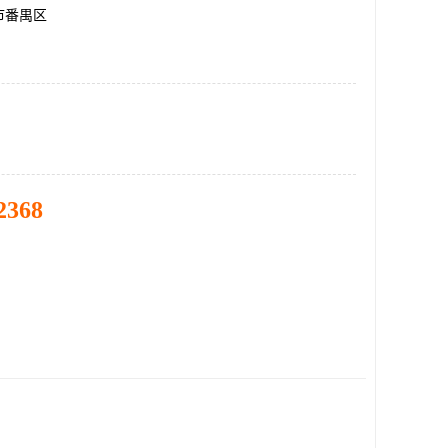
市番禺区
2368