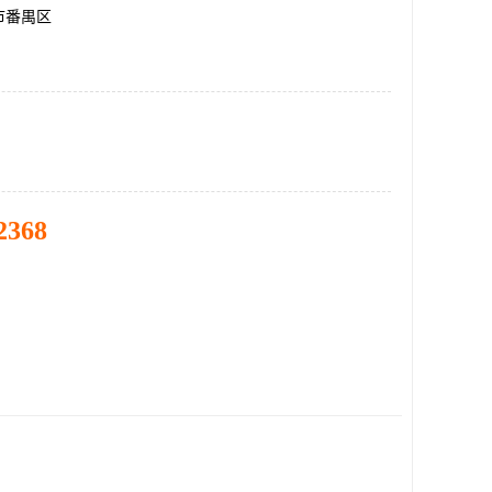
市番禺区
2368