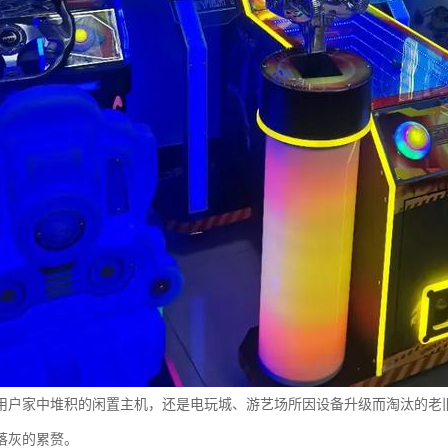
用户家中堆积的闲置主机，还是电玩城、游艺场所因设备升级而淘汰的老
落灰的累赘。