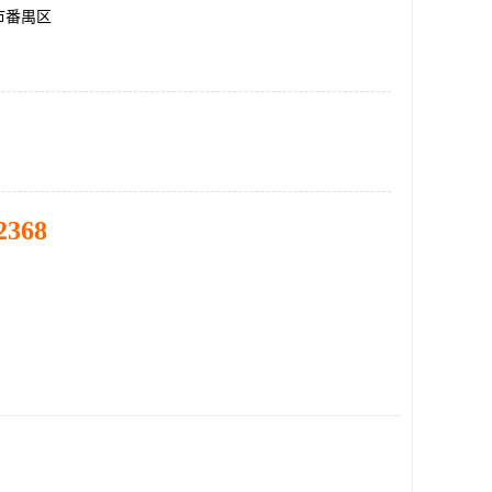
市番禺区
2368