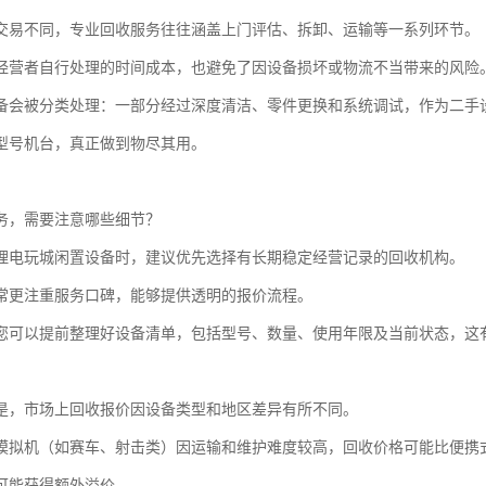
交易不同，专业回收服务往往涵盖上门评估、拆卸、运输等一系列环节。
经营者自行处理的时间成本，也避免了因设备损坏或物流不当带来的风险
备会被分类处理：一部分经过深度清洁、零件更换和系统调试，作为二手
型号机台，真正做到物尽其用。
务，需要注意哪些细节？
理电玩城闲置设备时，建议优先选择有长期稳定经营记录的回收机构。
常更注重服务口碑，能够提供透明的报价流程。
您可以提前整理好设备清单，包括型号、数量、使用年限及当前状态，这
是，市场上回收报价因设备类型和地区差异有所不同。
模拟机（如赛车、射击类）因运输和维护难度较高，回收价格可能比便携式
可能获得额外溢价。