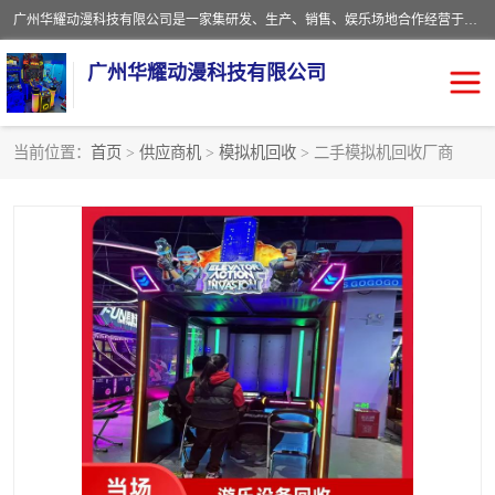
广州华耀动漫科技有限公司是一家集研发、生产、销售、娱乐场地合作经营于一体的动漫游戏公司。本公司拥有一支年轻化集研发生产到售后服务的队伍，及时地为客户提供、赚钱的产品。本公司以雄厚的实力、合理的价格、优良的服务与多家企业建立了长期的合作关系。热诚欢迎各界前来参观、考察、洽谈业务。目前公司经营的产品有：各种捕渔游戏机系列，大型模拟机系列、轮盘机系列、连线机系列、框体机系列、玛莉机系列等。
广州华耀动漫科技有限公司
当前位置：
首页
>
供应商机
>
模拟机回收
> 二手模拟机回收厂商
娃娃机回收
游戏机回收
赛车回收
电玩城回收
模拟机回收
儿童机回收
游戏厅回收
*机回收