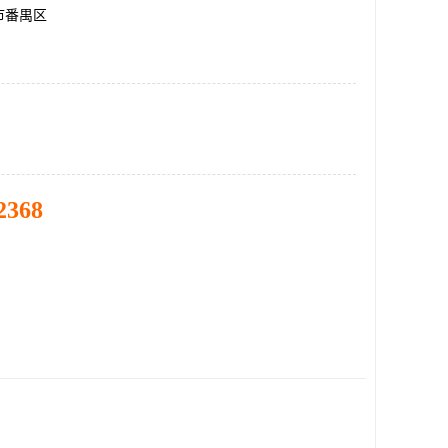
市番禺区
2368