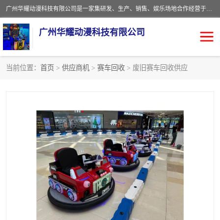
广州华耀动漫科技有限公司是一家集研发、生产、销售、娱乐场地合作经营于一体的动漫游戏公司。本公司拥有一支年轻化集研发生产到售后服务的队伍，及时地为客户提供、赚钱的产品。本公司以雄厚的实力、合理的价格、优良的服务与多家企业建立了长期的合作关系。热诚欢迎各界前来参观、考察、洽谈业务。目前公司经营的产品有：各种捕渔游戏机系列，大型模拟机系列、轮盘机系列、连线机系列、框体机系列、玛莉机系列等。
广州华耀动漫科技有限公司
当前位置：
首页
>
供应商机
>
赛车回收
> 废旧赛车回收供应
娃娃机回收
游戏机回收
赛车回收
电玩城回收
模拟机回收
儿童机回收
游戏厅回收
*机回收