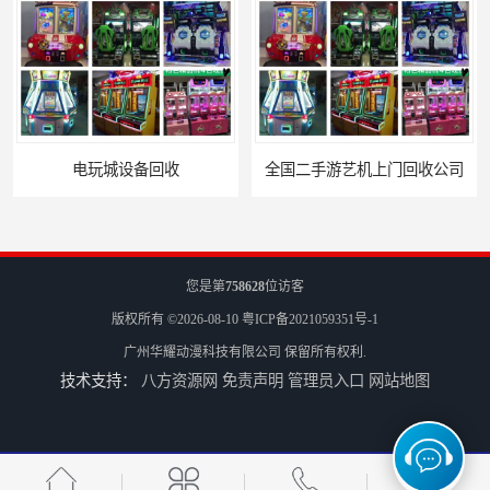
电玩城设备回收
全国二手游艺机上门回收公司
您是第
758628
位访客
版权所有 ©2026-08-10
粤ICP备2021059351号-1
广州华耀动漫科技有限公司
保留所有权利.
技术支持：
八方资源网
免责声明
管理员入口
网站地图
电玩城整场回收
儿童机回收