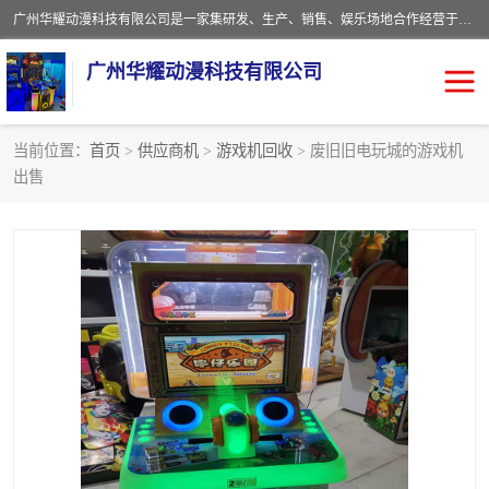
广州华耀动漫科技有限公司是一家集研发、生产、销售、娱乐场地合作经营于一体的动漫游戏公司。本公司拥有一支年轻化集研发生产到售后服务的队伍，及时地为客户提供、赚钱的产品。本公司以雄厚的实力、合理的价格、优良的服务与多家企业建立了长期的合作关系。热诚欢迎各界前来参观、考察、洽谈业务。目前公司经营的产品有：各种捕渔游戏机系列，大型模拟机系列、轮盘机系列、连线机系列、框体机系列、玛莉机系列等。
广州华耀动漫科技有限公司
当前位置：
首页
>
供应商机
>
游戏机回收
> 废旧旧电玩城的游戏机
出售
娃娃机回收
游戏机回收
赛车回收
电玩城回收
模拟机回收
儿童机回收
游戏厅回收
*机回收