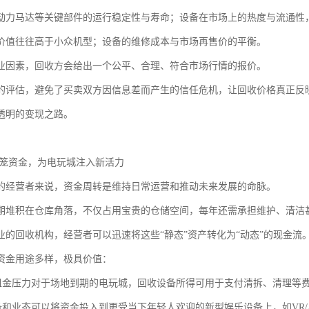
动力马达等关键部件的运行稳定性与寿命；设备在市场上的热度与流通性
价值往往高于小众机型；设备的维修成本与市场再售价的平衡。
业因素，回收方会给出一个公平、合理、符合市场行情的报价。
的评估，避免了买卖双方因信息差而产生的信任危机，让回收价格真正反
透明的变现之路。
回笼资金，为电玩城注入新活力
的经营者来说，资金周转是维持日常运营和推动未来发展的命脉。
期堆积在仓库角落，不仅占用宝贵的仓储空间，每年还需承担维护、清洁甚
业的回收机构，经营者可以迅速将这些“静态”资产转化为“动态”的现金流
资金用途多样，极具价值：
地租金压力对于场地到期的电玩城，回收设备所得可用于支付清拆、清理等
设备和业态可以将资金投入到更受当下年轻人欢迎的新型娱乐设备上，如VR