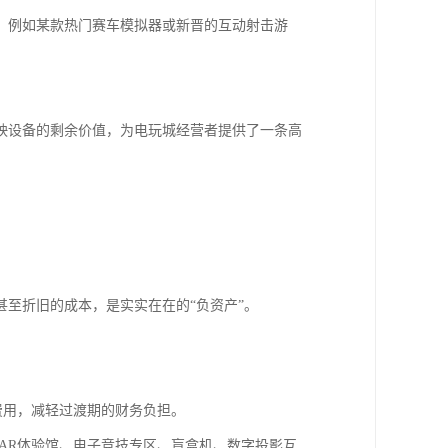
，例如某款热门赛车模拟器或新晋的互动射击游
映设备的剩余价值，为电玩城经营者提供了一条高
至折旧的成本，是实实在在的“负资产”。
。
费用，减轻过渡期的财务负担。
/AR体验馆、电子竞技专区、盲盒机、数字投影互