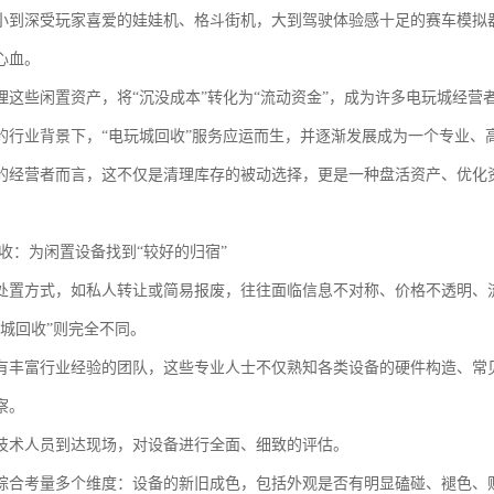
小到深受玩家喜爱的娃娃机、格斗街机，大到驾驶体验感十足的赛车模拟
心血。
理这些闲置资产，将“沉没成本”转化为“流动资金”，成为许多电玩城经营
的行业背景下，“电玩城回收”服务应运而生，并逐渐发展成为一个专业、
的经营者而言，这不仅是清理库存的被动选择，更是一种盘活资产、优化
回收：为闲置设备找到“较好的归宿”
处置方式，如私人转让或简易报废，往往面临信息不对称、价格不透明、
玩城回收”则完全不同。
有丰富行业经验的团队，这些专业人士不仅熟知各类设备的硬件构造、常
察。
技术人员到达现场，对设备进行全面、细致的评估。
综合考量多个维度：设备的新旧成色，包括外观是否有明显磕碰、褪色、