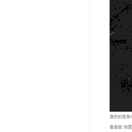
激烈的竞争
备面临“闲