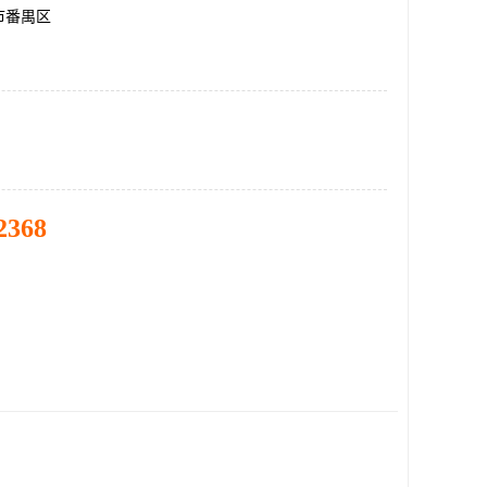
市番禺区
2368