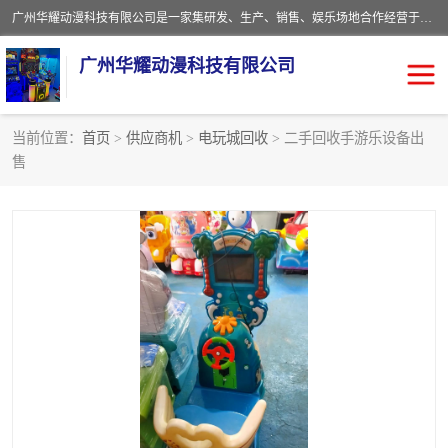
广州华耀动漫科技有限公司是一家集研发、生产、销售、娱乐场地合作经营于一体的动漫游戏公司。本公司拥有一支年轻化集研发生产到售后服务的队伍，及时地为客户提供、赚钱的产品。本公司以雄厚的实力、合理的价格、优良的服务与多家企业建立了长期的合作关系。热诚欢迎各界前来参观、考察、洽谈业务。目前公司经营的产品有：各种捕渔游戏机系列，大型模拟机系列、轮盘机系列、连线机系列、框体机系列、玛莉机系列等。
广州华耀动漫科技有限公司
当前位置：
首页
>
供应商机
>
电玩城回收
> 二手回收手游乐设备出
售
娃娃机回收
游戏机回收
赛车回收
电玩城回收
模拟机回收
儿童机回收
游戏厅回收
*机回收