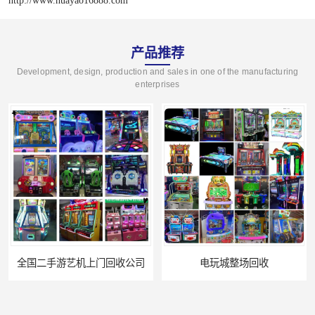
http://www.huayao16888.com
产品推荐
Development, design, production and sales in one of the manufacturing
enterprises
电玩城整场回收
儿童机回收