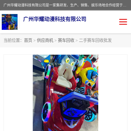
广州华耀动漫科技有限公司是一家集研发、生产、销售、娱乐场地合作经营于一体的动漫游戏公司。本公司拥有一支年轻化集研发生产到售后服务的队伍，及时地为客户提供、赚钱的产品。本公司以雄厚的实力、合理的价格、优良的服务与多家企业建立了长期的合作关系。热诚欢迎各界前来参观、考察、洽谈业务。目前公司经营的产品有：各种捕渔游戏机系列，大型模拟机系列、轮盘机系列、连线机系列、框体机系列、玛莉机系列等。
广州华耀动漫科技有限公司
当前位置：
首页
>
供应商机
>
赛车回收
> 二手赛车回收批发
娃娃机回收
游戏机回收
赛车回收
电玩城回收
模拟机回收
儿童机回收
游戏厅回收
*机回收