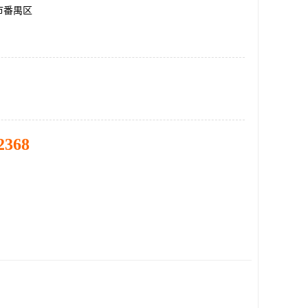
市番禺区
2368